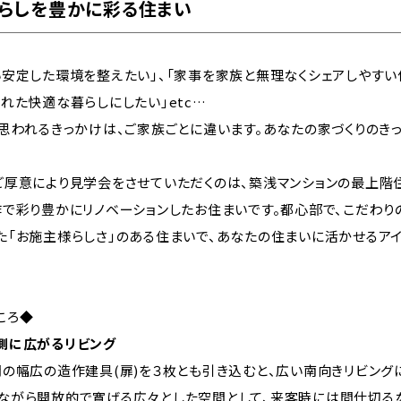
らしを豊かに彩る住まい
い安定した環境を整えたい」、「家事を家族と無理なくシェアしやすい
れた快適な暮らしにしたい」etc…
と思われるきっかけは、ご家族ごとに違います。あなたの家づくりのき
ご厚意により見学会をさせていただくのは、築浅マンションの最上階
作で彩り豊かにリノベーションしたお住まいです。都心部で、こだわ
た「お施主様らしさ」のある住まいで、あなたの住まいに活かせるア
ころ◆
側に広がるリビング
間の幅広の造作建具(扉)を３枚とも引き込むと、広い南向きリビング
ながら開放的で寛げる広々とした空間として、来客時には間仕切る