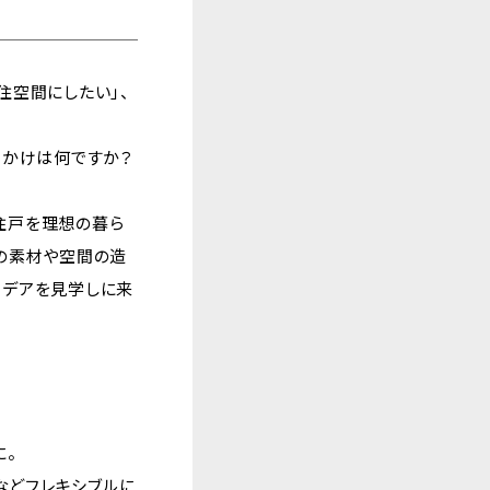
住空間にしたい」、
っかけは何ですか？
住戸を理想の暮ら
りの素材や空間の造
イデアを見学しに来
に。
などフレキシブルに