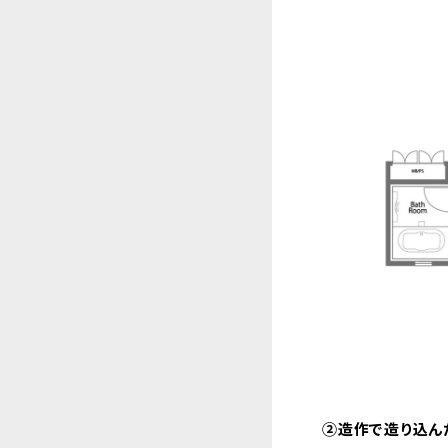
②造作で造り込ん