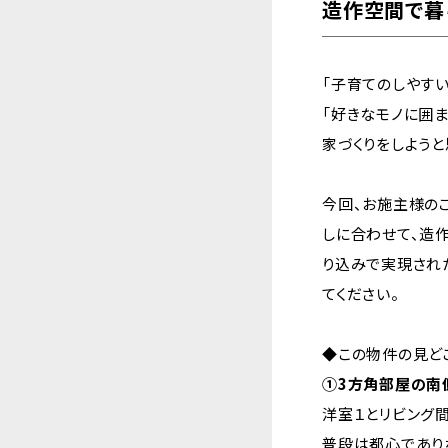
造作空間で暮
「子育てのしやす
「好きなモノに囲ま
家づくりをしよう
今回、お施主様の
しに合わせて、造
り込みで実現され
てください。
◆この物件の見ど
①3方角部屋の南
洋室１とリビング
普段は都心であり