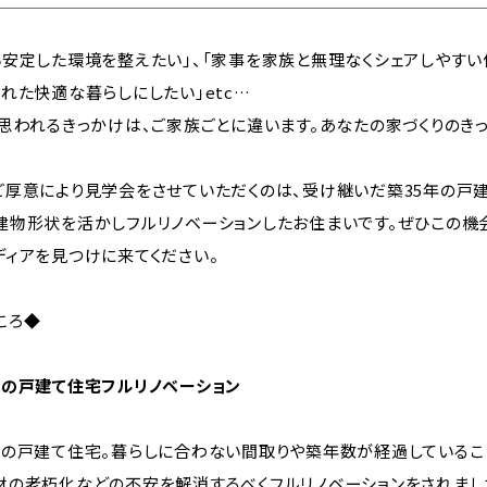
い安定した環境を整えたい」、「家事を家族と無理なくシェアしやすい
れた快適な暮らしにしたい」etc…
と思われるきっかけは、ご家族ごとに違います。あなたの家づくりのき
ご厚意により見学会をさせていただくのは、受け継いだ築35年の戸
建物形状を活かしフルリノベーションしたお住まいです。ぜひこの機
ディアを見つけに来てください。
ころ◆
年の戸建て住宅フルリノベーション
年の戸建て住宅。暮らしに合わない間取りや築年数が経過しているこ
材の老朽化などの不安を解消するべくフルリノベーションをされまし