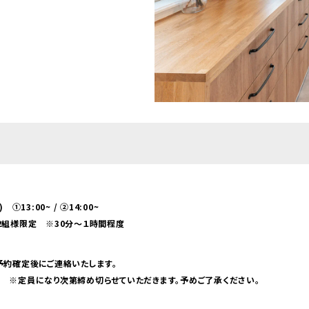
) ①13:00~ / ②14:00~
2組様限定 ※30分～１時間程度
区
予約確定後にご連絡いたします。
 ※定員になり次第締め切らせていただきます。予めご了承ください。