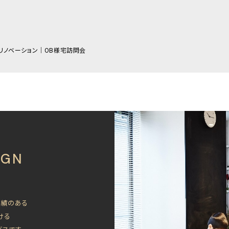
ルリノベーション｜OB様宅訪問会
IGN
実績のある
ける