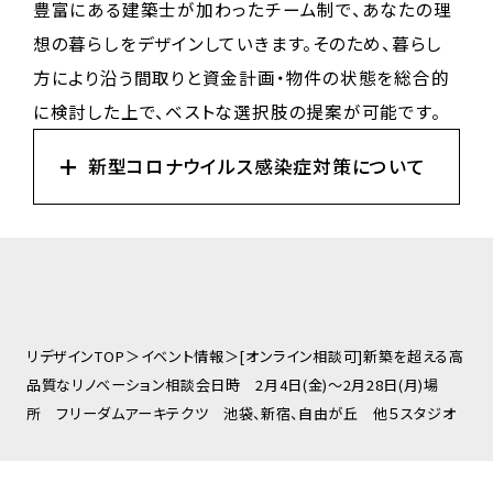
豊富にある建築士が加わったチーム制で、あなたの理
想の暮らしをデザインしていきます。そのため、暮らし
方により沿う間取りと資金計画・物件の状態を総合的
に検討した上で、ベストな選択肢の提案が可能です。
新型コロナウイルス感染症対策について
フリーダムでは、新型コロナウイルスの感染拡大に伴い、お客様
の安全を最優先に考え、安心してご来場いただき、家づくりをご検
討していただけるよう、衛生ポリシーを定め、お客様をお迎えして
おります。
【ポリシーについて】
リデザインTOP
イベント情報
[オンライン相談可]新築を超える高
・スタジオ内の換気を定期的に実施します。
品質なリノベーション相談会日時 2月4日(金)～2月28日(月)場
・打合せ時の社員のマスク着用、手指のアルコール消毒の徹底。
所 フリーダムアーキテクツ 池袋、新宿、自由が丘 他５スタジオ
・お客様へ手指アルコール消毒のお願い。
・打合せ場所のテーブル、椅子、その他設備機器の除菌消毒。
・打合せ場所につきましては、スタジオのみならず、オンラインな
どお客様のご要望に応じてご対応させていただきます。