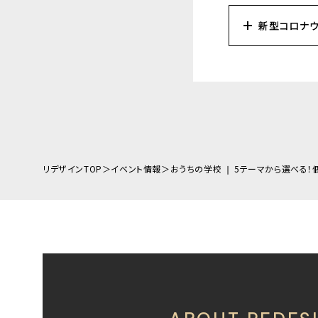
新型コロナ
フリーダムでは、新型コ
衛生ポリシーを定め、お
【ポリシーについて】
・スタジオ内の換気を定
・打合せ時の社員のマス
・お客様へ手指アルコー
・打合せ場所のテーブル
・打合せ場所につきまし
リデザインTOP
イベント情報
おうちの学校 ❘ 5テーマから選べる！
※新型コロナウイルスの
お客様がご安心してご来
何卒ご理解の賜りますよ