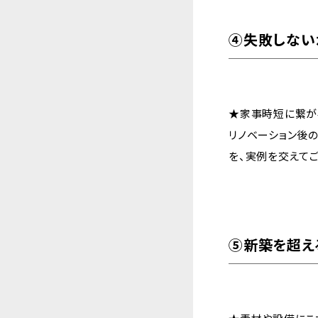
④失敗しない
★家事時短に繋が
リノベーション後
を、実例を交えてご
⑤新築を超え